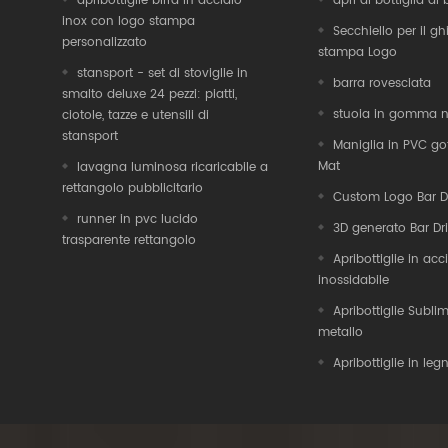
apribottiglie birra in acciaio
apri di bottiglia di 
inox con logo stampa
Secchiello per il g
personalizzato
stampa Logo
stansport - set di stoviglie in
barra rovesciata
smalto deluxe 24 pezzi: piatti,
stuoia in gomma nit
ciotole, tazze e utensili di
stansport
Maniglia in PVC gof
Mat
lavagna luminosa ricaricabile a
rettangolo pubblicitario
Custom Logo Bar D
runner in pvc lucido
3D generato Bar Dr
trasparente rettangolo
Apribottiglie in acc
inossidabile
Apribottiglie Subli
metallo
Apribottiglie in leg