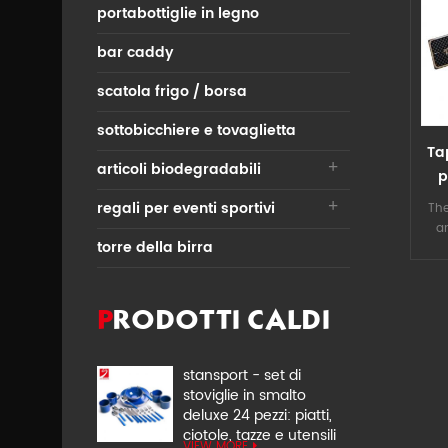
portabottiglie in legno
bar caddy
scatola frigo / borsa
sottobicchiere e tovaglietta
Ta
articoli biodegradabili
p
sta
regali per eventi sportivi
The
a
torre della birra
wh
c
mak
mo
PRODOTTI CALDI
way
stansport - set di
stoviglie in smalto
deluxe 24 pezzi: piatti,
ciotole, tazze e utensili
VIEW MORE