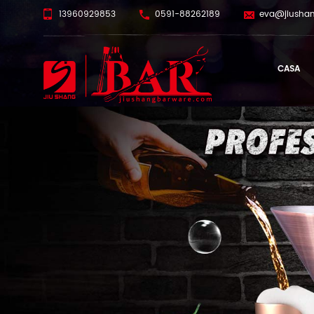
13960929853
0591-88262189
eva@jiusha
CASA