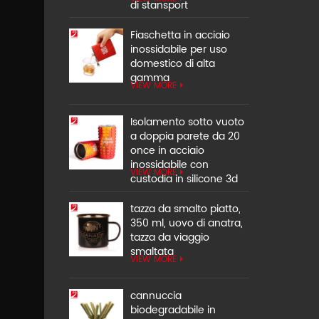
di stansport
Fiaschetta in acciaio
inossidabile per uso
domestico di alta
gamma
VIEW MORE
Isolamento sotto vuoto
a doppia parete da 20
once in acciaio
inossidabile con
VIEW MORE
custodia in silicone 3d
tazza da smalto piatto,
350 ml, uovo di anatra,
tazza da viaggio
smaltata
VIEW MORE
cannuccia
biodegradabile in