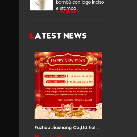
bambù con logo inciso
e stampa
VIEW MORE
LATEST NEWS
Fuzhou Jiushang Co.,Ltd holiday notice