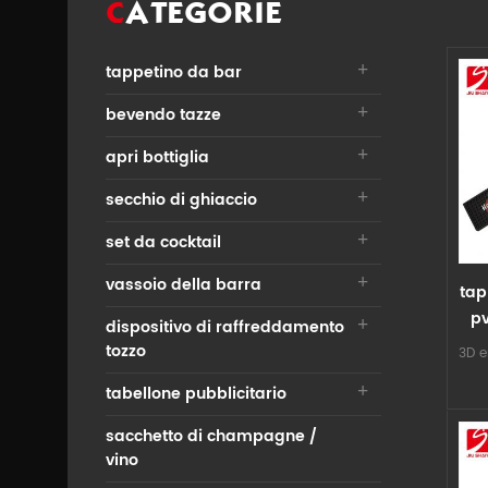
CATEGORIE
tappetino da bar
bevendo tazze
apri bottiglia
secchio di ghiaccio
set da cocktail
vassoio della barra
tap
pv
dispositivo di raffreddamento
co
tozzo
3D e
tabellone pubblicitario
re
abs
sacchetto di champagne /
nit
vino
bar 
and