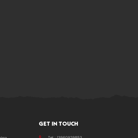
ast year of 2019.We
GET IN TOUCH
Tel : 13960929853