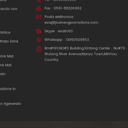
birra
Fax : 0591-88206962
hiaccio con
Posta elettronica :
eva@jiushangpromotions.com
Skype :
evalin60
rilica
Whatsapp : 13960929853
frato Drink
Rm#1911,NO#3 Building,Xintong Center，No#79
Wulong River Avenue,Nanyu Town,Minhou
rink Mat
Country,
ink Mat
iaio
mazione in
no rigenerato